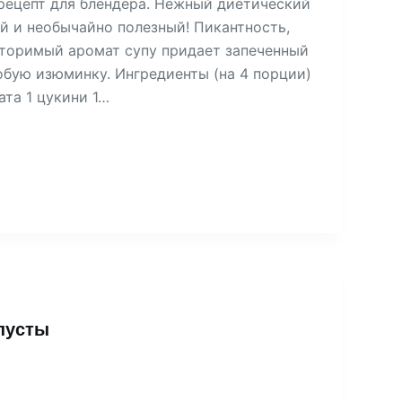
рецепт для блендера. Нежный диетический
ий и необычайно полезный! Пикантность,
вторимый аромат супу придает запеченный
обую изюминку. Ингредиенты (на 4 порции)
ата 1 цукини 1…
апусты