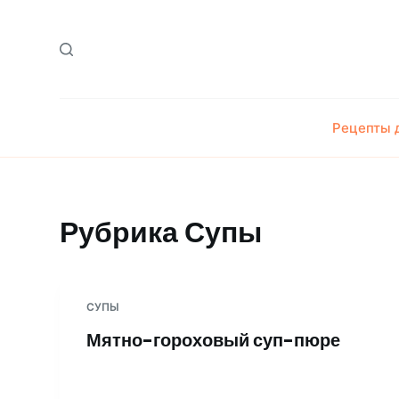
П
е
р
е
й
Рецепты 
т
и
к
с
Рубрика
Супы
у
т
и
СУПЫ
Мятно-гороховый суп-пюре