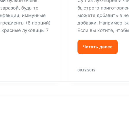
ый бульон очень
Суп из лук-порея и ч
 заразой, будь то
быстрого приготовлен
 инфекции, иммунные
можете добавить в н
нгредиенты (6 порций)
добавки. Например, ж
2 красные луковицы 7
Если вы хотите, чтоб
Читать далее
09.12.2012