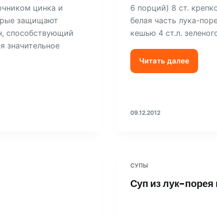
очником цинка и
6 порций) 8 ст. крепк
торые защищают
белая часть лука-поре
н, способствующий
кешью 4 ст.л. зеленог
ся значительное
Читать далее
09.12.2012
СУПЫ
Суп из лук-порея