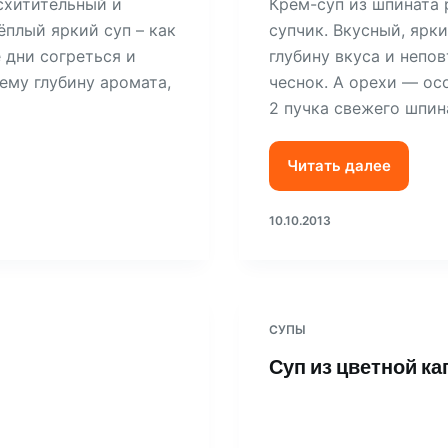
схитительный и
Крем-суп из шпината 
ёплый яркий суп – как
супчик. Вкусный, ярк
 дни согреться и
глубину вкуса и непо
 ему глубину аромата,
чеснок. А орехи — ос
2 пучка свежего шпин
Читать далее
10.10.2013
СУПЫ
Суп из цветной к