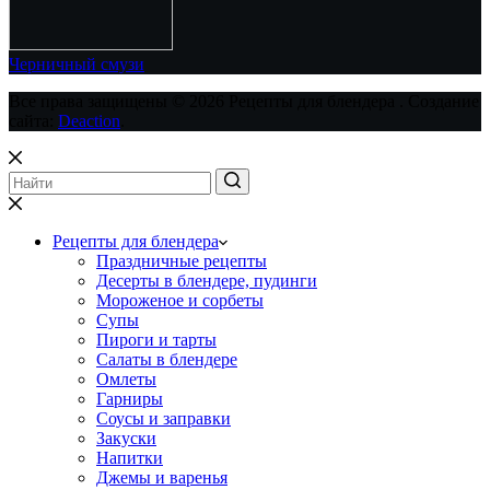
Черничный смузи
Все права защищены © 2026 Рецепты для блендера . Создание
сайта:
Deaction
.
Рецепты для блендера
Праздничные рецепты
Десерты в блендере, пудинги
Мороженое и сорбеты
Супы
Пироги и тарты
Салаты в блендере
Омлеты
Гарниры
Соусы и заправки
Закуски
Напитки
Джемы и варенья