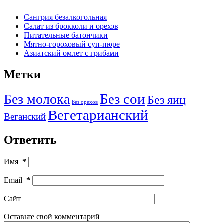
Сангрия безалкогольная
Салат из брокколи и орехов
Питательные батончики
Мятно-гороховый суп-пюре
Азиатский омлет с грибами
Метки
Без молока
Без сои
Без яиц
Без орехов
Вегетарианский
Веганский
Ответить
Имя
*
Email
*
Сайт
Оставьте свой комментарий