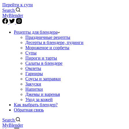
Перейти к сути
Search
MyBlender
Рецепты для блендера
Праздничные рецепты
Десерты в блендере, пудинги
Мороженое и сорбеты
Супы
Пироги и тарты
Салаты в блендере
Омлеты
Гарниры
Соусы и заправки
Закуски
Напитки
Джемы и варенья
Уход за кожей
Как выбрать блендер?
Обратная связь
Search
MyBlender